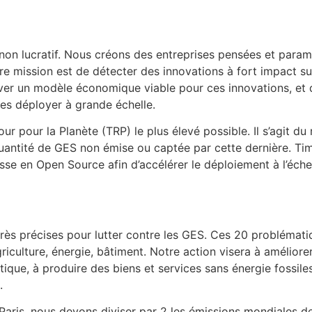
 non lucratif. Nous créons des entreprises pensées et para
re mission est de détecter des innovations à fort impact su
uver un modèle économique viable pour ces innovations, et 
les déployer à grande échelle.
 pour la Planète (TRP) le plus élevé possible. Il s’agit du 
quantité de GES non émise ou captée par cette dernière. Tim
asse en Open Source afin d’accélérer le déploiement à l’éche
très précises pour lutter contre les GES. Ces 20 problémat
riculture, énergie, bâtiment. Notre action visera à améliore
tique, à produire des biens et services sans énergie fossile
.
 Paris, nous devons diviser par 2 les émissions mondiales 