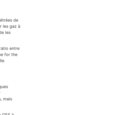
métrées de
r les gaz à
de les
ratio entre
e for the
lle
iques
r
s, mais
de GES à