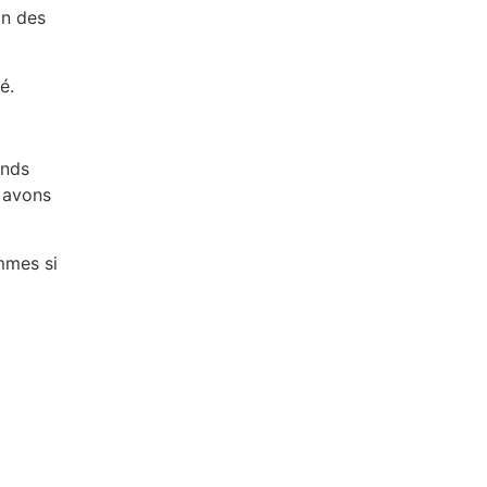
on des
é.
onds
s avons
ommes si