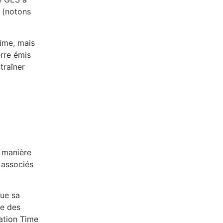
n (notons
time, mais
erre émis
traîner
e manière
 associés
que sa
pe des
mation Time