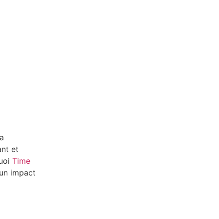
la
nt et
quoi
Time
 un impact