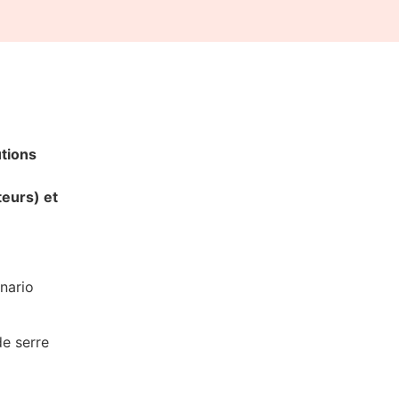
utions
teurs) et
nario
de serre