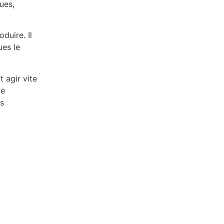
ues,
duire. Il
ues le
 agir vite
ue
os